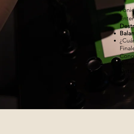
Ponie
Enten
Destr
Bala
¿Cuá
Final
Conoc
refle
Deta
Sesio