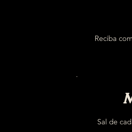
Reciba come
M
Sal de cad