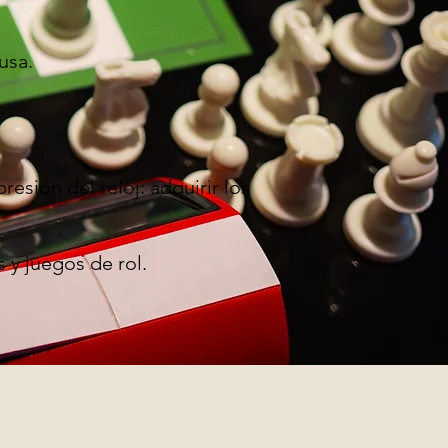
usa.
resión del reloj: adquirir los
 y juegos de rol.