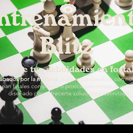
ntrenamien
Blitz
vierte tus debilidades en forta
sábados por la mañana
, supera tus desafíos con nue
 sean finales complejos o posiciones únicas, nues
diseñado para ofrecerte soluciones definitivas.