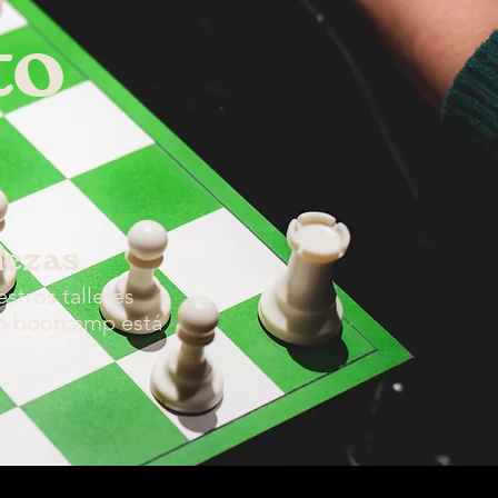
to
lezas
stros talleres
tro bootcamp está