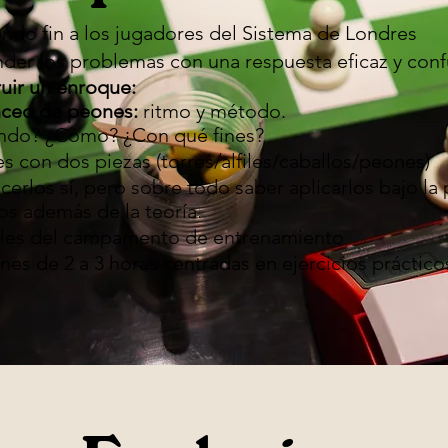
ndo fin a los jugadores del Sistema de Londres
der los problemas con una respuesta eficaz y conf
uir un enroque:
nceo de peones:
ritmo y método.
ndo? ¿Cómo? ¿Con qué fines?
es con dos piezas (torres/alfiles/caballos/peones)
erlos sí, pero sobre todo saber aplicarlos bajo la p
jos además de la teoría.
lles del campamento de entrenamiento
nes de 2 a 3 horas centradas en ejercicios prácticos