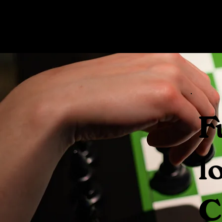
F
l
C