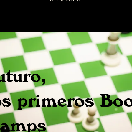
uturo,
os primeros Boo
amps