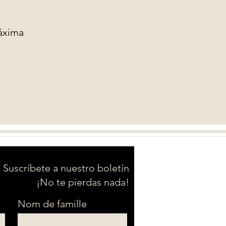
áxima
Suscríbete a nuestro boletín
¡No te pierdas nada!
Nom de famille