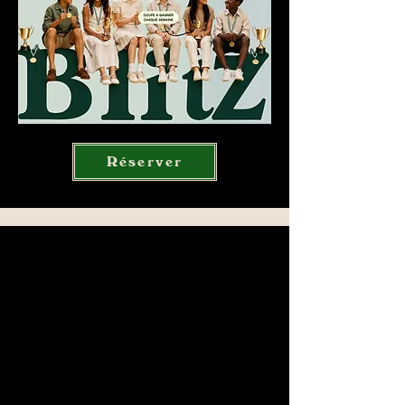
Réserver
Blitz Academy
Apprendre le jeu d’Échecs pour
tout âge et tout niveau !