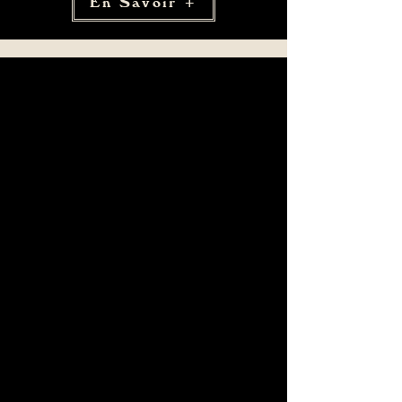
En Savoir +
Blitz Event
Tournois d’échecs chaque
semaine à Paris
Participez à nos compétitions
Blitz, soirées thématiques et
événements conviviaux.