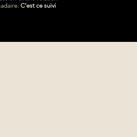
madaire.
C’est ce suivi
e !