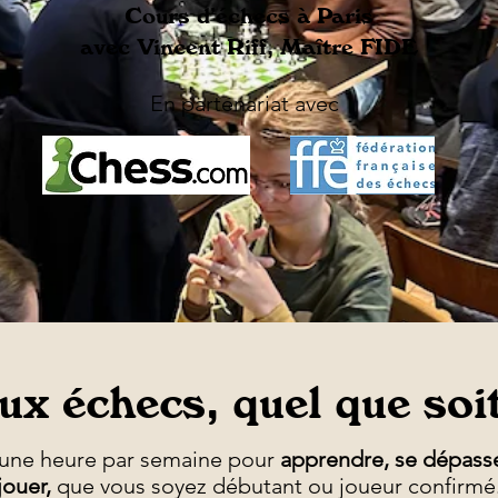
Cours d’échecs à Paris
avec Vincent Riff, Maître FIDE
En partenariat avec
x échecs, quel que soi
t une heure par semaine pour
apprendre, se dépasser
jouer,
que vous soyez débutant ou joueur confirmé