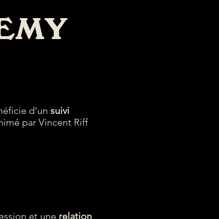
DEMY
éficie d’un
suivi
animé par Vincent Riff
ession et une
relation