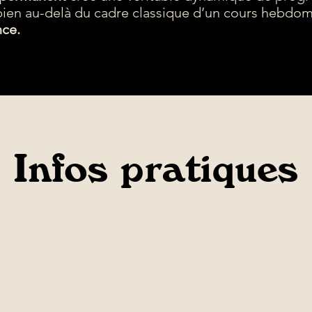
 bien au-delà du cadre classique d’un cours hebdo
nce.
Infos pratiques
VACANCES D'ETE
s cours reprennent en Septembr