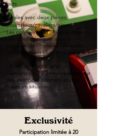
buts
Finales avec deux pièces
(tours/fous/cavaliers/pions)
Les connaître oui , mais surtout
savoir les appliquer sous la
pression de l’horloge : Acquérir
les réflexes en plus de la théorie.
Détails du Boot Camp
Sessions de 2 à 3 heures axées sur
des exercices concrets et des
mises en situation.
Exclusivité
Participation limitée à 20