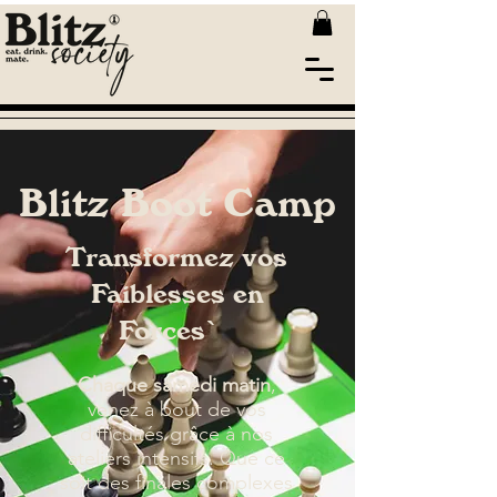
Blitz Boot Camp
Transformez vos
Faiblesses en
Forces`
Chaque samedi matin
,
venez à bout de vos
difficultés grâce à nos
ateliers intensifs. Que ce
soit des finales complexes