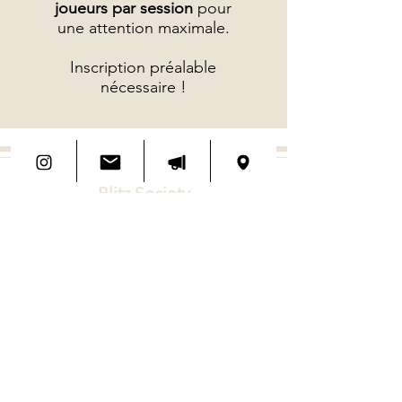
joueurs par session
pour
une attention maximale.
Inscription préalable
nécessaire !
Blitz Society
+33 01 53 10 86 10
4 rue du Sabot, 75006 Paris
Blitz Society Speak Easy
+33 1 84 75 27 16
58 rue Jean Jacques Rousseau,
75001 Paris
Abonnez-vous à notre newsletter
Ne manquez rien !