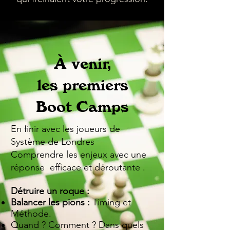
À venir,
les premiers
Boot Camps
En finir avec les joueurs de
Système de Londres
Comprendre les enjeux avec une
réponse efficace et déroutante .
Détruire un roque :
Balancer les pions :
Timing et
Méthode.
Quand ? Comment ? Dans quels