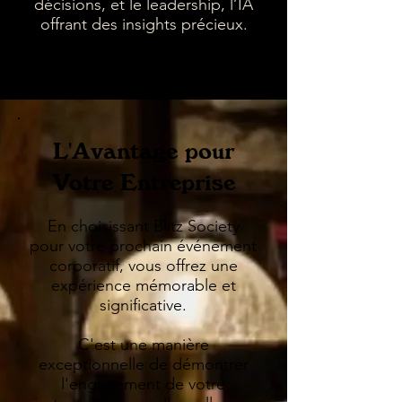
décisions, et le leadership, l’IA
offrant des insights précieux.
L'Avantage pour
Votre Entreprise
En choisissant Blitz Society
pour votre prochain événement
corporatif, vous offrez une
expérience mémorable et
significative.
C'est une manière
exceptionnelle de démontrer
l'engagement de votre