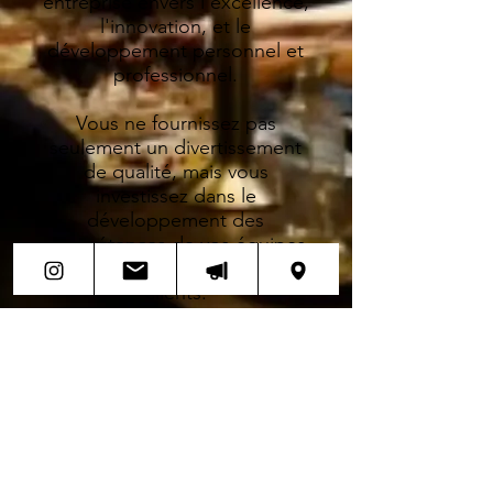
entreprise envers l'excellence,
l'innovation, et le
développement personnel et
professionnel.
Vous ne fournissez pas
seulement un divertissement
de qualité, mais vous
investissez dans le
développement des
compétences de vos équipes
et dans la satisfaction de vos
clients.
Contactez-nous