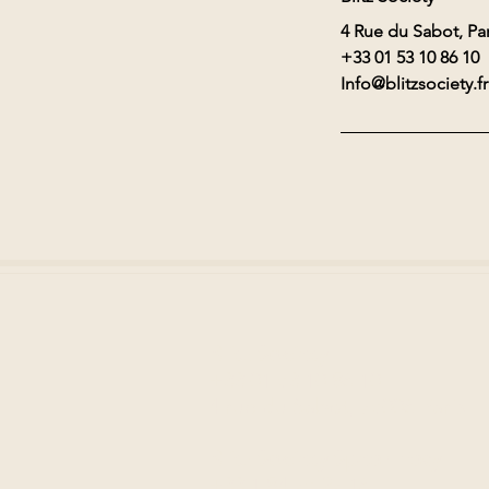
4 Rue du Sabot, Par
+33 01 53 10 86 10
Info@blitzsociety.fr
Blitz Society
+33 01 53 10 86 10
4 rue du Sabot, 75006 Paris
Blitz Society Speak Easy
+33 1 84 75 27 16