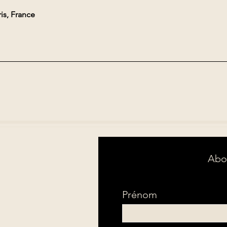
is, France
Abon
Prénom